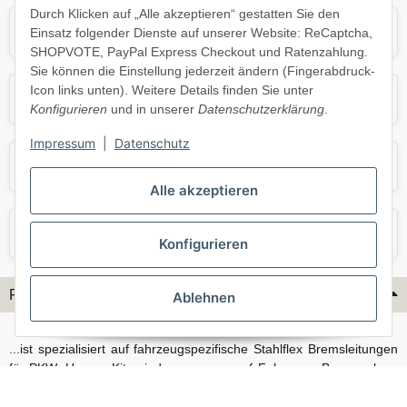
Durch Klicken auf „Alle akzeptieren“ gestatten Sie den
Mercedes
Mini
Einsatz folgender Dienste auf unserer Website: ReCaptcha,
SHOPVOTE, PayPal Express Checkout und Ratenzahlung.
Sie können die Einstellung jederzeit ändern (Fingerabdruck-
Icon links unten). Weitere Details finden Sie unter
Opel
Porsche
Konfigurieren
und in unserer
Datenschutzerklärung
.
Impressum
|
Datenschutz
Skoda
Smart
Alle akzeptieren
VW
Volvo
Konfigurieren
Flex-Hydraulik...
Ablehnen
...ist spezialisiert auf fahrzeugspezifische Stahlflex Bremsleitungen
für PKW. Unsere Kits sind passgenau auf Fahrzeug, Bremsanlage
und Baujahr abgestimmt und eignen sich sowohl für den Alltag als
auch für anspruchsvollere Anwendungen. Neben serienmäßigen