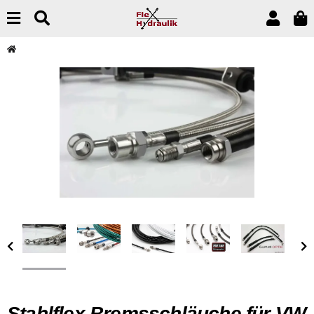
Stahlflex Bremsschläuche für VW