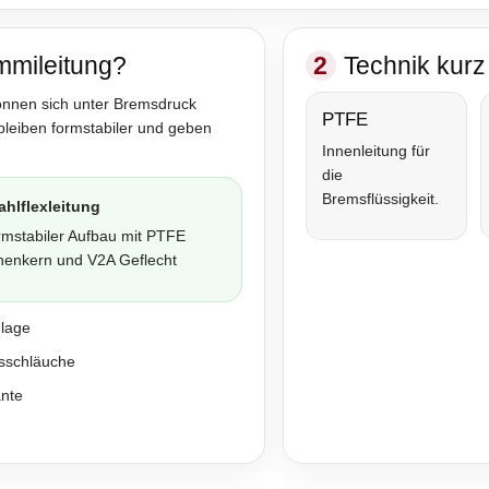
mmileitung?
2
Technik kurz 
önnen sich unter Bremsdruck
PTFE
bleiben formstabiler und geben
Innenleitung für
die
Bremsflüssigkeit.
ahlflexleitung
rmstabiler Aufbau mit PTFE
nenkern und V2A Geflecht
nlage
sschläuche
ante