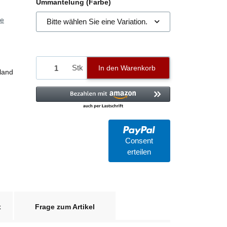
Ummantelung (Farbe)
ie
Bitte wählen Sie eine Variation.
Stk
In den Warenkorb
land
Consent
erteilen
x
Frage zum Artikel