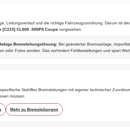
, Leitungsverlauf und die richtige Fahrzeugzuordnung. Darum ist diese
e [C215] CL600 -500PS Coupe
vorgesehen.
glebige Bremsleitungslösung:
Bei geänderter Bremsanlage, Importfah
fen oder Fotos senden. Das verhindert Fehlbestellungen und spart Werk
spezifische Stahlflex Bremsleitungen mit eigener technischer Zuordnung
assen müssen.
s
Mehr zu Bremsleitungen