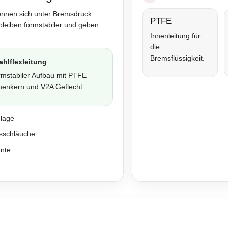
önnen sich unter Bremsdruck
PTFE
bleiben formstabiler und geben
Innenleitung für
die
Bremsflüssigkeit.
ahlflexleitung
rmstabiler Aufbau mit PTFE
nenkern und V2A Geflecht
nlage
sschläuche
ante