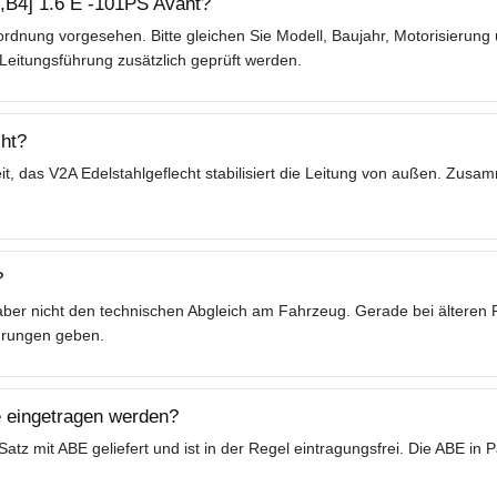
5,B4] 1.6 E -101PS Avant?
rdnung vorgesehen. Bitte gleichen Sie Modell, Baujahr, Motorisierung
Leitungsführung zusätzlich geprüft werden.
ht?
t, das V2A Edelstahlgeflecht stabilisiert die Leitung von außen. Zusa
?
t aber nicht den technischen Abgleich am Fahrzeug. Gerade bei ältere
hrungen geben.
 eingetragen werden?
tz mit ABE geliefert und ist in der Regel eintragungsfrei. Die ABE in