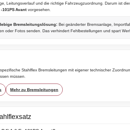
, Leitungsverlauf und die richtige Fahrzeugzuordnung. Darum ist diese
E -101PS Avant
vorgesehen.
glebige Bremsleitungslösung:
Bei geänderter Bremsanlage, Importfah
fen oder Fotos senden. Das verhindert Fehlbestellungen und spart Werk
spezifische Stahlflex Bremsleitungen mit eigener technischer Zuordnung
assen müssen.
s
Mehr zu Bremsleitungen
ahlflexsatz