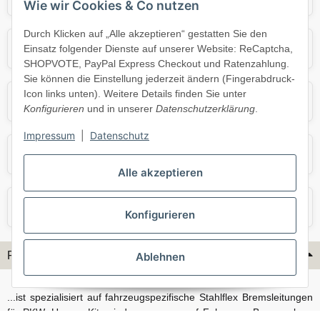
Wie wir Cookies & Co nutzen
Durch Klicken auf „Alle akzeptieren“ gestatten Sie den
Mercedes
Mini
Einsatz folgender Dienste auf unserer Website: ReCaptcha,
SHOPVOTE, PayPal Express Checkout und Ratenzahlung.
Sie können die Einstellung jederzeit ändern (Fingerabdruck-
Icon links unten). Weitere Details finden Sie unter
Opel
Porsche
Konfigurieren
und in unserer
Datenschutzerklärung
.
Impressum
|
Datenschutz
Skoda
Smart
Alle akzeptieren
VW
Volvo
Konfigurieren
Flex-Hydraulik...
Ablehnen
...ist spezialisiert auf fahrzeugspezifische Stahlflex Bremsleitungen
für PKW. Unsere Kits sind passgenau auf Fahrzeug, Bremsanlage