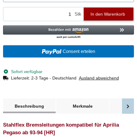
Stk
In den Warenkorb
Consent erteilen
Sofort verfügbar
Lieferzeit:
2-3 Tage - Deutschland
Ausland abweichend
weitere Registerkarten anzeigen
Beschreibung
Merkmale
Bewer
Stahlflex Bremsleitungen kompatibel für Aprilia
Pegaso ab 93-94 [HR]