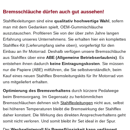
Bremsschläuche dürfen auch gut aussehen!
Stahlflexleitungen sind eine
qualitativ hochwertige Wahl
, sofern
man mit dem Gedanken spielt, OEM-Gummischläuche
auszutauschen. Profitieren Sie von der über zehn Jahre langen
Erfahrung unseres Unternehmens. Sie erhalten hier ein komplettes
Stahlflex-Kit (Lieferumpfang siehe oben), vorgefertigt für den
Einbau an Ihr Motorrad. Deshalb verfügen unsere Bremsschläuche
aus Stahlflex über eine
ABE (Allgemeine Betriebserlaubnis)
. Es
entstehen ihnen dadurch
keine Eintragungskosten
. Sie müssen
nur die Papiere (ABE) mitführen, die Sie selbstverständlich, beim
Kauf eines neuen Stahlflex Bremsleitungskits für Ihr Motorrad von
uns mitgeliefert erhalten.
Optimierung des Bremsverhaltens
durch kürzere Pedalwege
beim Bremsvorgang. Im Gegensatz zu herkömmlichen
Bremsschläuchen dehnen sich
Stahlflexleitungen
nicht aus, selbst
bei höheren Temperaturen bleibt die Bremswirkung der Stahlflex
daher konstant. Die Wirkung des direkten Ansprechverhaltens geht
somit nicht verloren. Und somit bleibt ihr Set ideal in der Spur.
Der
Wechselintervall für Bremsflüssigkeit kann verlängert